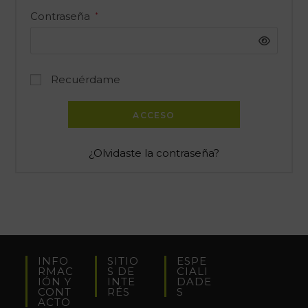
Contraseña
*
Recuérdame
ACCESO
¿Olvidaste la contraseña?
INFO
SITIO
ESPE
RMAC
S DE
CIALI
IÓN Y
INTE
DADE
CONT
RÉS
S
ACTO