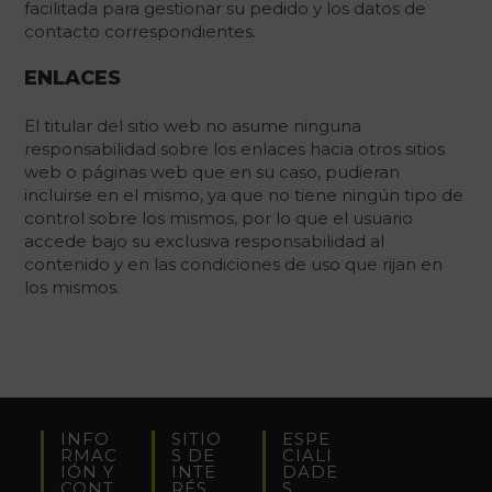
facilitada para gestionar su pedido y los datos de
contacto correspondientes.
ENLACES
El titular del sitio web no asume ninguna
responsabilidad sobre los enlaces hacia otros sitios
web o páginas web que en su caso, pudieran
incluirse en el mismo, ya que no tiene ningún tipo de
control sobre los mismos, por lo que el usuario
accede bajo su exclusiva responsabilidad al
contenido y en las condiciones de uso que rijan en
los mismos.
INFO
SITIO
ESPE
RMAC
S DE
CIALI
IÓN Y
INTE
DADE
CONT
RÉS
S